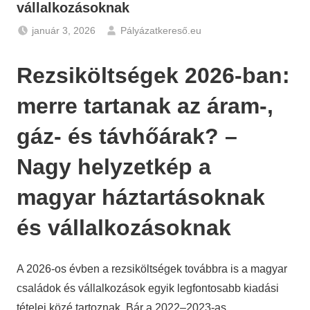
vállalkozásoknak
január 3, 2026
Pályázatkereső.eu
Friss
hírek
Rezsiköltségek 2026-ban:
-
Pályázatok
,
merre tartanak az áram-,
Gazdaság
,
gáz- és távhőárak? –
Hírek
Nagy helyzetkép a
magyar háztartásoknak
és vállalkozásoknak
A 2026-os évben a rezsiköltségek továbbra is a magyar
családok és vállalkozások egyik legfontosabb kiadási
tételei közé tartoznak. Bár a 2022–2023-as