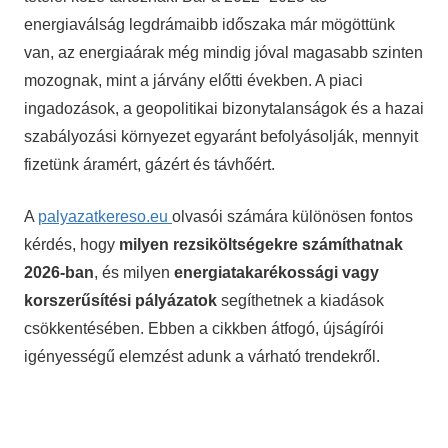
energiaválság legdrámaibb időszaka már mögöttünk
van, az energiaárak még mindig jóval magasabb szinten
mozognak, mint a járvány előtti években. A piaci
ingadozások, a geopolitikai bizonytalanságok és a hazai
szabályozási környezet egyaránt befolyásolják, mennyit
fizetünk áramért, gázért és távhőért.
A
palyazatkereso.eu
olvasói számára különösen fontos
kérdés, hogy
milyen rezsiköltségekre számíthatnak
2026-ban
, és milyen
energiatakarékossági vagy
korszerűsítési pályázatok
segíthetnek a kiadások
csökkentésében. Ebben a cikkben átfogó, újságírói
igényességű elemzést adunk a várható trendekről.