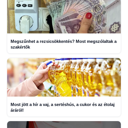
Megszűnhet a rezsicsökkentés? Most megszólaltak a
szakértők
Most jött a hír a vaj, a sertéshús, a cukor és az étolaj
áráról!