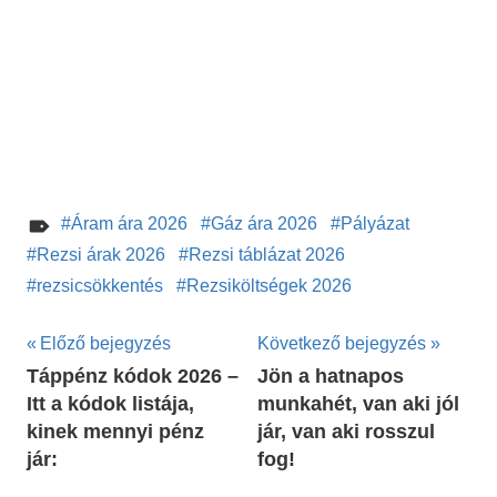
Áram ára 2026
Gáz ára 2026
Pályázat
Rezsi árak 2026
Rezsi táblázat 2026
rezsicsökkentés
Rezsiköltségek 2026
Bejegyzés
Előző bejegyzés
Következő bejegyzés
Táppénz kódok 2026 –
Jön a hatnapos
navigáció
Itt a kódok listája,
munkahét, van aki jól
kinek mennyi pénz
jár, van aki rosszul
jár:
fog!