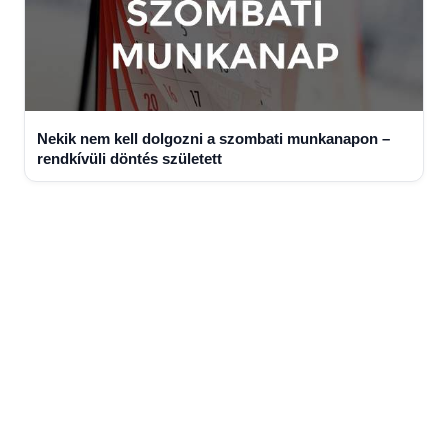
Nekik nem kell dolgozni a szombati munkanapon –
rendkívüli döntés született