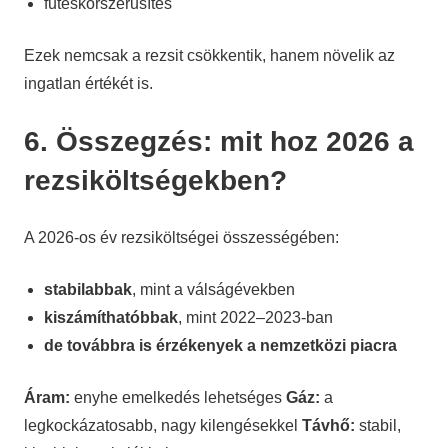
fűtéskorszerűsítés
Ezek nemcsak a rezsit csökkentik, hanem növelik az
ingatlan értékét is.
6. Összegzés: mit hoz 2026 a
rezsiköltségekben?
A 2026-os év rezsiköltségei összességében:
stabilabbak
, mint a válságévekben
kiszámíthatóbbak
, mint 2022–2023-ban
de továbbra is érzékenyek a nemzetközi piacra
Áram:
enyhe emelkedés lehetséges
Gáz:
a
legkockázatosabb, nagy kilengésekkel
Távhő:
stabil,