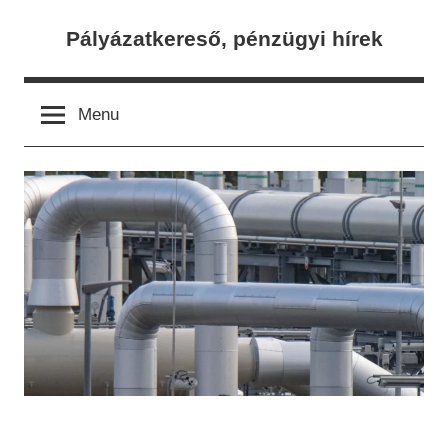
Skip
Pályázatkereső, pénzügyi hírek
to
content
Menu