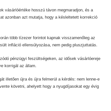
ek vásárlóértéke hosszú távon megmaradjon, és a
at azonban azt mutatja, hogy a késleltetett korrekció
orán több tízezer forintot kapnak visszamenőleg az
ült infláció ellensúlyozása, nem pedig pluszjuttatás.
ozódó pénzügyi feszültségeken, az idősek vásárlóereje
 korrigál az állam.
t illetően újra és újra felmerül a kérdés: nem lenne-e
vente követni, ahelyett hogy a nyugdíjasokat egy évig