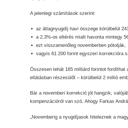
A jelenlegi számítások szerint:
az átlagnyugdíj havi összege körülbelül 243
a 2,3%-os eltérés miatt havonta mintegy 56
ezt visszamenőleg novemberben pótolják,
vagyis 61 200 forint egyszeri korrekcióra 
Összesen tehát 165 milliárd forintot fordítha
ellátásban részesülőt – körülbelül 2 millió embe
Bár a novemberi korrekció jól hangzik, valójá
kompenzációról van szó. Ahogy Farkas András
„Novemberig a nyugdíjasok hiteleznek a magy