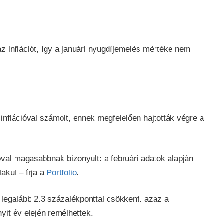
z inflációt, így a januári nyugdíjemelés mértéke nem
flációval számolt, ennek megfelelően hajtották végre a
val magasabbnak bizonyult: a februári adatok alapján
akul – írja a
Portfolio
.
e legalább 2,3 százalékponttal csökkent, azaz a
it év elején remélhettek.