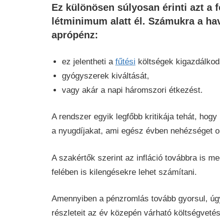
Ez különösen súlyosan érinti azt a f
létminimum alatt él. Számukra a hav
aprópénz:
ez jelentheti a
fűtési
költségek kigazdálkod
gyógyszerek kiváltását,
vagy akár a napi háromszori étkezést.
A rendszer egyik legfőbb kritikája tehát, hogy
a nyugdíjakat, ami egész évben nehézséget o
A szakértők szerint az infláció továbbra is 
felében is kilengésekre lehet számítani.
Amennyiben a pénzromlás tovább gyorsul, ú
részleteit az év közepén várható költségvetési