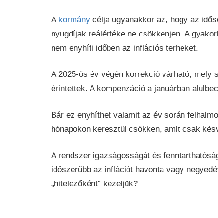
A
kormány
célja ugyanakkor az, hogy az idős
nyugdíjak reálértéke ne csökkenjen. A gyakorl
nem enyhíti időben az inflációs terheket.
A 2025-ös év végén korrekció várható, mely s
érintettek. A kompenzáció a januárban alulbecs
Bár ez enyhíthet valamit az év során felhalm
hónapokon keresztül csökken, amit csak késve
A rendszer igazságosságát és fenntarthatóságá
időszerűbb az inflációt havonta vagy negyedé
„hitelezőként” kezeljük?