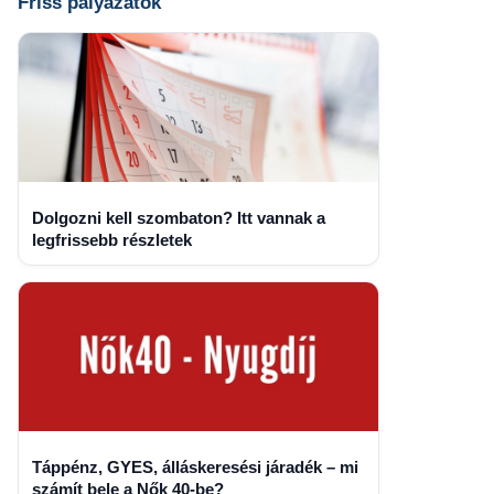
Friss pályázatok
Dolgozni kell szombaton? Itt vannak a
legfrissebb részletek
Táppénz, GYES, álláskeresési járadék – mi
számít bele a Nők 40-be?