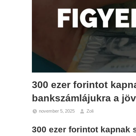
300 ezer forintot kap
bankszámlájukra a jöv
november 5, 2025
Zoli
Gazdaság
,
Hírek
300 ezer forintot kapnak