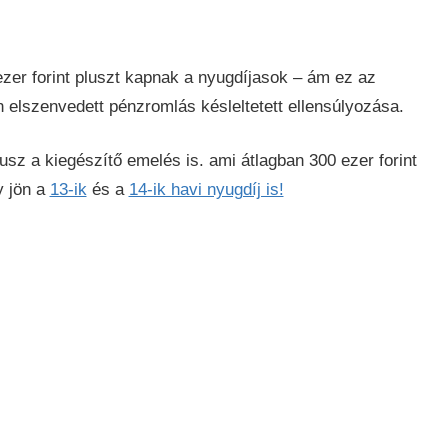
ezer forint pluszt kapnak a nyugdíjasok – ám ez az
 elszenvedett pénzromlás késleltetett ellensúlyozása.
usz a kiegészítő emelés is. ami átlagban 300 ezer forint
y jön a
13-ik
és a
14-ik havi nyugdíj is!