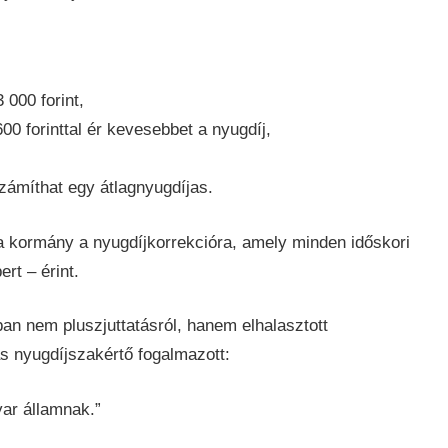
 000 forint,
00 forinttal ér kevesebbet a nyugdíj,
számíthat egy átlagnyugdíjas.
t a kormány a nyugdíjkorrekcióra, amely minden időskori
rt – érint.
ban nem pluszjuttatásról, hanem elhalasztott
 nyugdíjszakértő fogalmazott:
ar államnak.”