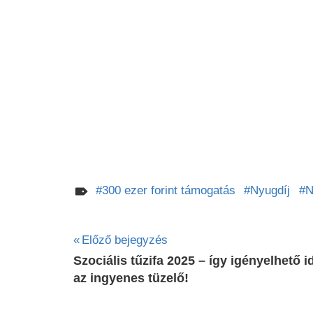
300 ezer forint támogatás
Nyugdíj
N
Bejegyzés
Előző bejegyzés
Szociális tűzifa 2025 – így igényelhető i
navigáció
az ingyenes tüzelő!