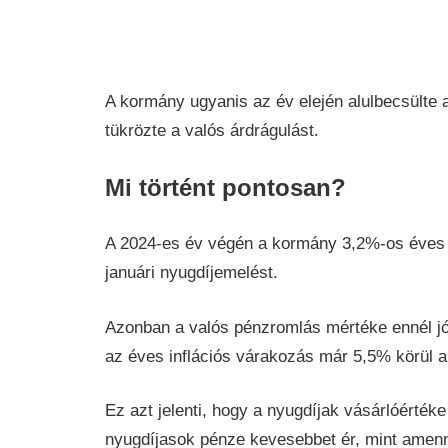
A kormány ugyanis az év elején alulbecsülte a
tükrözte a valós árdrágulást.
Mi történt pontosan?
A 2024-es év végén a kormány 3,2%-os éves in
januári nyugdíjemelést.
Azonban a valós pénzromlás mértéke ennél jó
az éves inflációs várakozás már 5,5% körül al
Ez azt jelenti, hogy a nyugdíjak vásárlóérték
nyugdíjasok pénze kevesebbet ér, mint amenny