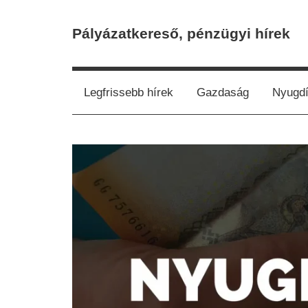
Skip
to
Pályázatkereső, pénzügyi hírek
content
Legfrissebb hírek
Gazdaság
Nyugdí