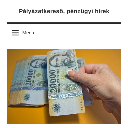
Skip
Pályázatkereső, pénzügyi hírek
to
content
Menu