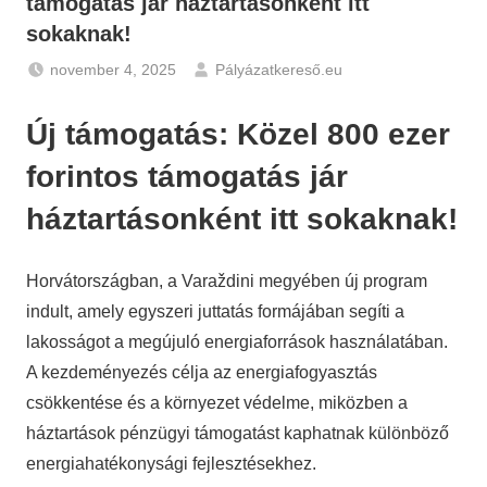
támogatás jár háztartásonként itt
sokaknak!
november 4, 2025
Pályázatkereső.eu
Gazdaság
,
Hírek
Új támogatás: Közel 800 ezer
forintos támogatás jár
háztartásonként itt sokaknak!
Horvátországban, a Varaždini megyében új program
indult, amely egyszeri juttatás formájában segíti a
lakosságot a megújuló energiaforrások használatában.
A kezdeményezés célja az energiafogyasztás
csökkentése és a környezet védelme, miközben a
háztartások pénzügyi támogatást kaphatnak különböző
energiahatékonysági fejlesztésekhez.