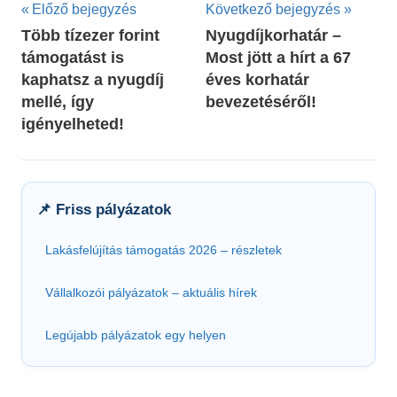
Bejegyzés
Előző bejegyzés
Következő bejegyzés
Több tízezer forint
Nyugdíjkorhatár –
navigáció
támogatást is
Most jött a hírt a 67
kaphatsz a nyugdíj
éves korhatár
mellé, így
bevezetéséről!
igényelheted!
📌 Friss pályázatok
Lakásfelújítás támogatás 2026 – részletek
Vállalkozói pályázatok – aktuális hírek
Legújabb pályázatok egy helyen