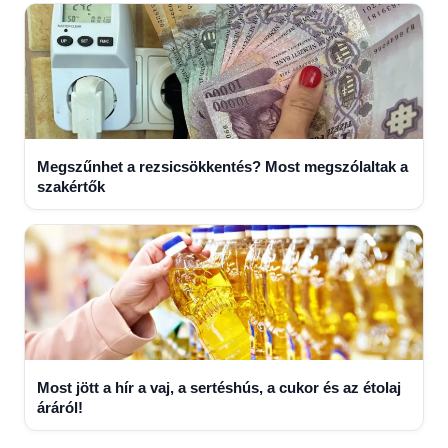
Megszűnhet a rezsicsökkentés? Most megszólaltak a
szakértők
Most jött a hír a vaj, a sertéshús, a cukor és az étolaj
áráról!