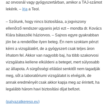
az orvosnál vagy gyógyszertárban, amikor a TAJ-számot
lekérik. –
írja
a Teol.
– Szólunk, hogy nincs biztosítása, a jogviszony
ellenőrző rendszer ugyanis jelzi ezt – mondta dr. Kovács
Klára bátaszéki háziorvos. – Sajnos egyre gyakrabban
jön be a rendelőbe ilyen beteg. Én nem szoktam pénzt
kérni a vizsgálatért, de a gyógyszert csak teljes áron
írhatom fel. Akkor van nagyobb baj, ha több szakorvosi
vizsgálatra kellene elküldeni a beteget, mert súlyosabb
az állapota. A sürgősségi ellátást senkitől nem tagadják
meg, sőt a laboratóriumi vizsgálatot is elvégzik, de
annak eredményét csak akkor kapja meg az érintett, ha
legalább három havi biztosítási díjat befizet.
(palyazatkereso.eu)