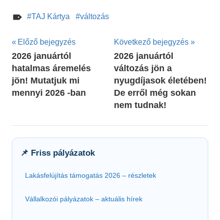
TAJ Kártya
változás
Bejegyzés
Előző bejegyzés
Következő bejegyzés
2026 januártól
2026 januártól
navigáció
hatalmas áremelés
változás jön a
jön! Mutatjuk mi
nyugdíjasok életében!
mennyi 2026 -ban
De erről még sokan
nem tudnak!
📌 Friss pályázatok
Lakásfelújítás támogatás 2026 – részletek
Vállalkozói pályázatok – aktuális hírek