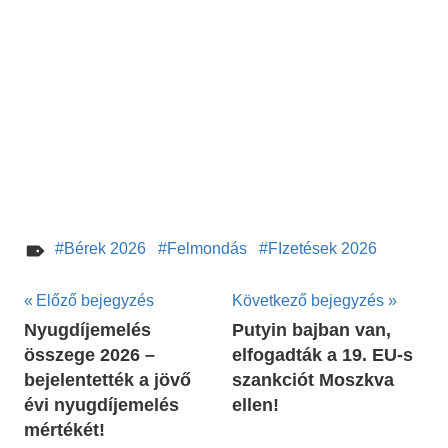
Bérek 2026
Felmondás
FIzetések 2026
Bejegyzés
Előző bejegyzés
Következő bejegyzés
Nyugdíjemelés
Putyin bajban van,
navigáció
összege 2026 –
elfogadták a 19. EU-s
bejelentették a jövő
szankciót Moszkva
évi nyugdíjemelés
ellen!
mértékét!