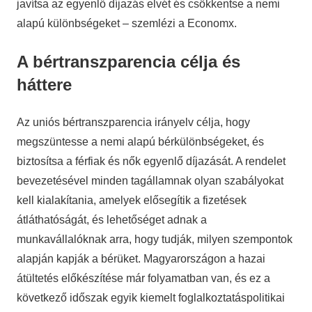
javítsa az egyenlő díjazás elvét és csökkentse a nemi
alapú különbségeket – szemlézi a Economx.
A bértranszparencia célja és
háttere
Az uniós bértranszparencia irányelv célja, hogy
megszüntesse a nemi alapú bérkülönbségeket, és
biztosítsa a férfiak és nők egyenlő díjazását. A rendelet
bevezetésével minden tagállamnak olyan szabályokat
kell kialakítania, amelyek elősegítik a fizetések
átláthatóságát, és lehetőséget adnak a
munkavállalóknak arra, hogy tudják, milyen szempontok
alapján kapják a bérüket. Magyarországon a hazai
átültetés előkészítése már folyamatban van, és ez a
következő időszak egyik kiemelt foglalkoztatáspolitikai