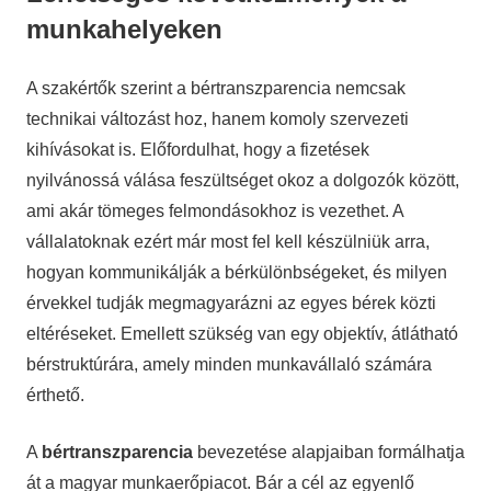
munkahelyeken
A szakértők szerint a bértranszparencia nemcsak
technikai változást hoz, hanem komoly szervezeti
kihívásokat is. Előfordulhat, hogy a fizetések
nyilvánossá válása feszültséget okoz a dolgozók között,
ami akár tömeges felmondásokhoz is vezethet. A
vállalatoknak ezért már most fel kell készülniük arra,
hogyan kommunikálják a bérkülönbségeket, és milyen
érvekkel tudják megmagyarázni az egyes bérek közti
eltéréseket. Emellett szükség van egy objektív, átlátható
bérstruktúrára, amely minden munkavállaló számára
érthető.
A
bértranszparencia
bevezetése alapjaiban formálhatja
át a magyar munkaerőpiacot. Bár a cél az egyenlő