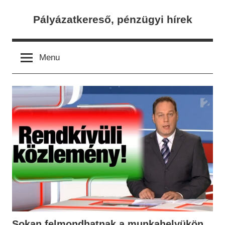
Skip
Pályázatkereső, pénzügyi hírek
to
content
Menu
Sokan felmondhatnak a munkahelyükön