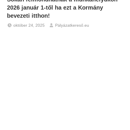
2026 január 1-től ha ezt a Kormány
bevezeti itthon!
október 24, 2025
Pályázatkereső.eu
Friss
hírek
-
Pályázatok
,
Gazdaság
,
Hírek