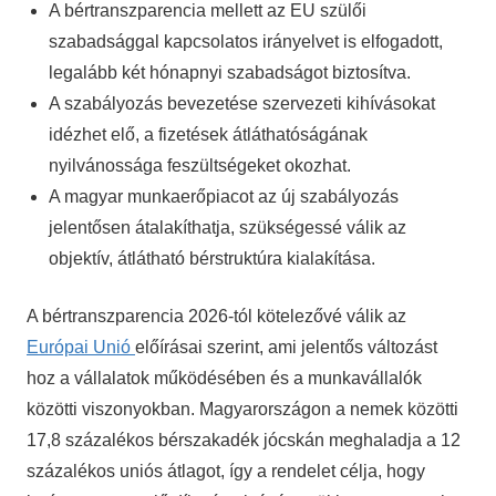
A bértranszparencia mellett az EU szülői
szabadsággal kapcsolatos irányelvet is elfogadott,
legalább két hónapnyi szabadságot biztosítva.
A szabályozás bevezetése szervezeti kihívásokat
idézhet elő, a fizetések átláthatóságának
nyilvánossága feszültségeket okozhat.
A magyar munkaerőpiacot az új szabályozás
jelentősen átalakíthatja, szükségessé válik az
objektív, átlátható bérstruktúra kialakítása.
A bértranszparencia 2026-tól kötelezővé válik az
Európai Unió
előírásai szerint, ami jelentős változást
hoz a vállalatok működésében és a munkavállalók
közötti viszonyokban. Magyarországon a nemek közötti
17,8 százalékos bérszakadék jócskán meghaladja a 12
százalékos uniós átlagot, így a rendelet célja, hogy