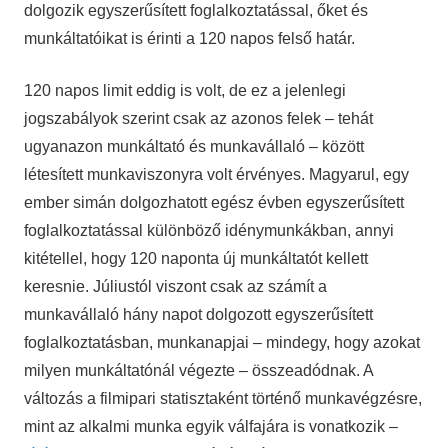
dolgozik egyszerűsített foglalkoztatással, őket és
munkáltatóikat is érinti a 120 napos felső határ.
120 napos limit eddig is volt, de ez a jelenlegi
jogszabályok szerint csak az azonos felek – tehát
ugyanazon munkáltató és munkavállaló – között
létesített munkaviszonyra volt érvényes. Magyarul, egy
ember simán dolgozhatott egész évben egyszerűsített
foglalkoztatással különböző idénymunkákban, annyi
kitétellel, hogy 120 naponta új munkáltatót kellett
keresnie. Júliustól viszont csak az számít a
munkavállaló hány napot dolgozott egyszerűsített
foglalkoztatásban, munkanapjai – mindegy, hogy azokat
milyen munkáltatónál végezte – összeadódnak. A
változás a filmipari statisztaként történő munkavégzésre,
mint az alkalmi munka egyik válfajára is vonatkozik –