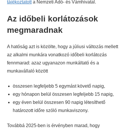
tájékoztatott
a Nemzeti Adó- és Vámhivatal.
Az időbeli korlátozások
megmaradnak
A hatóság azt is közölte, hogy a júliusi változás mellett
az alkalmi munkára vonatkozó időbeli korlátozás
fennmarad: azaz ugyanazon munkáltató és a
munkavállaló között
összesen legfeljebb 5 egymást követő napig,
egy hónapon belül összesen legfeljebb 15 napig,
egy éven belül összesen 90 napig létesíthető
határozott időre szóló munkaviszony.
Továbbá 2025-ben is érvényben marad, hogy