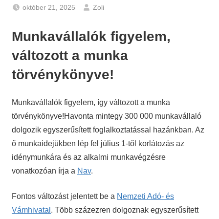
október 21, 2025
Zoli
Gazdaság
,
Hírek
Munkavállalók figyelem,
változott a munka
törvénykönyve!
Munkavállalók figyelem, így változott a munka
törvénykönyve!Havonta mintegy 300 000 munkavállaló
dolgozik egyszerűsített foglalkoztatással hazánkban. Az
ő munkaidejükben lép fel július 1-től korlátozás az
idénymunkára és az alkalmi munkavégzésre
vonatkozóan írja a
Nav
.
Fontos változást jelentett be a
Nemzeti Adó- és
Vámhivatal
. Több százezren dolgoznak egyszerűsített