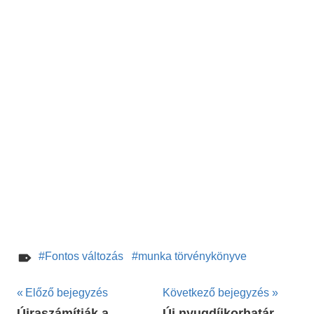
Fontos változás
munka törvénykönyve
Bejegyzés
Előző bejegyzés
Következő bejegyzés
Újraszámítják a
Új nyugdíjkorhatár