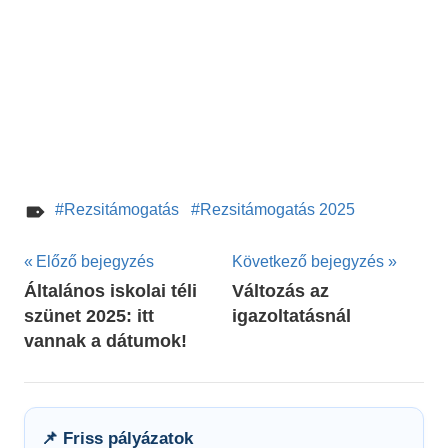
Rezsitámogatás
Rezsitámogatás 2025
Bejegyzés
Előző bejegyzés
Következő bejegyzés
Általános iskolai téli
Változás az
navigáció
szünet 2025: itt
igazoltatásnál
vannak a dátumok!
📌 Friss pályázatok