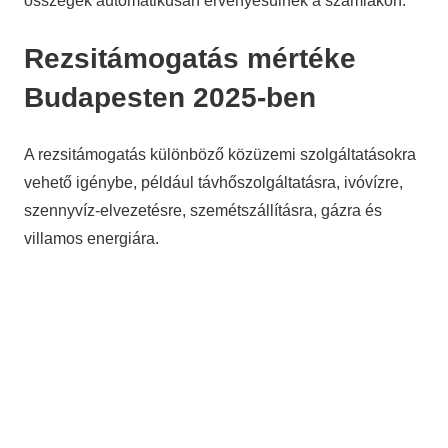
összegek automatikusan érvényesülnek a számlákon.
Rezsitámogatás mértéke
Budapesten 2025-ben
A rezsitámogatás különböző közüzemi szolgáltatásokra
vehető igénybe, például távhőszolgáltatásra, ivóvízre,
szennyvíz-elvezetésre, szemétszállításra, gázra és
villamos energiára.