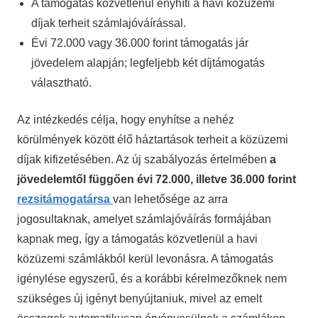
A támogatás közvetlenül enyhíti a havi közüzemi
díjak terheit számlajóváírással.
Évi 72.000 vagy 36.000 forint támogatás jár
jövedelem alapján; legfeljebb két díjtámogatás
választható.
Az intézkedés célja, hogy enyhítse a nehéz
körülmények között élő háztartások terheit a közüzemi
díjak kifizetésében. Az új szabályozás értelmében
a
jövedelemtől függően évi 72.000, illetve 36.000 forint
rezsitámogatársa
van lehetősége az arra
jogosultaknak, amelyet számlajóváírás formájában
kapnak meg, így a támogatás közvetlenül a havi
közüzemi számlákból kerül levonásra. A támogatás
igénylése egyszerű, és a korábbi kérelmezőknek nem
szükséges új igényt benyújtaniuk, mivel az emelt