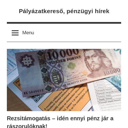
Skip
Pályázatkereső, pénzügyi hírek
to
content
Menu
Rezsitámogatás – idén ennyi pénz jár a
rászorulóknak!