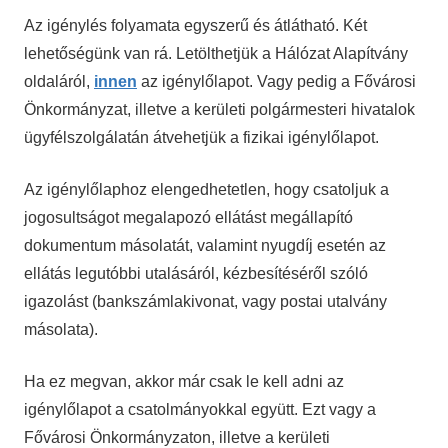
Az igénylés folyamata egyszerű és átlátható. Két
lehetőségünk van rá. Letölthetjük a Hálózat Alapítvány
oldaláról,
innen
az igénylőlapot. Vagy pedig a Fővárosi
Önkormányzat, illetve a kerületi polgármesteri hivatalok
ügyfélszolgálatán átvehetjük a fizikai igénylőlapot.
Az igénylőlaphoz elengedhetetlen, hogy csatoljuk a
jogosultságot megalapozó ellátást megállapító
dokumentum másolatát, valamint nyugdíj esetén az
ellátás legutóbbi utalásáról, kézbesítéséről szóló
igazolást (bankszámlakivonat, vagy postai utalvány
másolata).
Ha ez megvan, akkor már csak le kell adni az
igénylőlapot a csatolmányokkal együtt. Ezt vagy a
Fővárosi Önkormányzaton, illetve a kerületi