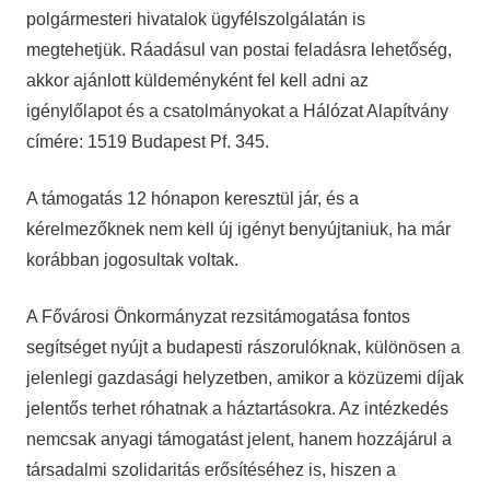
polgármesteri hivatalok ügyfélszolgálatán is
megtehetjük. Ráadásul van postai feladásra lehetőség,
akkor ajánlott küldeményként fel kell adni az
igénylőlapot és a csatolmányokat a Hálózat Alapítvány
címére: 1519 Budapest Pf. 345.
A támogatás 12 hónapon keresztül jár, és a
kérelmezőknek nem kell új igényt benyújtaniuk, ha már
korábban jogosultak voltak.
A Fővárosi Önkormányzat rezsitámogatása fontos
segítséget nyújt a budapesti rászorulóknak, különösen a
jelenlegi gazdasági helyzetben, amikor a közüzemi díjak
jelentős terhet róhatnak a háztartásokra. Az intézkedés
nemcsak anyagi támogatást jelent, hanem hozzájárul a
társadalmi szolidaritás erősítéséhez is, hiszen a