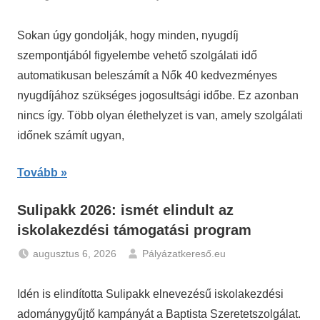
Hírek
,
Nyugdíj
Sokan úgy gondolják, hogy minden, nyugdíj
szempontjából figyelembe vehető szolgálati idő
automatikusan beleszámít a Nők 40 kedvezményes
nyugdíjához szükséges jogosultsági időbe. Ez azonban
nincs így. Több olyan élethelyzet is van, amely szolgálati
időnek számít ugyan,
Tovább
Sulipakk 2026: ismét elindult az
iskolakezdési támogatási program
augusztus 6, 2026
Pályázatkereső.eu
Gazdaság
,
Hírek
Idén is elindította Sulipakk elnevezésű iskolakezdési
adománygyűjtő kampányát a Baptista Szeretetszolgálat.