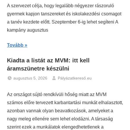
A szervezet célja, hogy legalább négyezer rászoruló
gyermek kapjon tanszereket és iskolakezdési csomagot
a tanév kezdete előtt. Szeptember 6-ig lehet segíteni A
kampány augusztus
Tovább
Kiadta a listát az MVM: itt kell
áramszünetre készülni
augusztus 5, 2026
Pályázatkereső.eu
Hírek
Az országot sújtó rendkívüli hőség miatt az MVM
számos előre tervezett karbantartási munkát elhalasztott,
azonban vannak olyan beavatkozások, amelyeket a
nagy meleg ellenére sem lehet elodázni. A társaság
szerint ezek a munkálatok elengedhetetlenek a