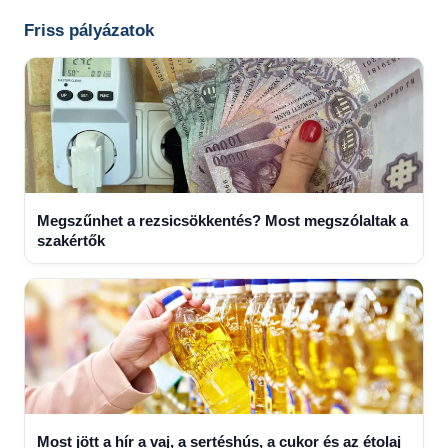
Searc
Friss pályázatok
Megszűnhet a rezsicsökkentés? Most megszólaltak a
szakértők
Most jött a hír a vaj, a sertéshús, a cukor és az étolaj