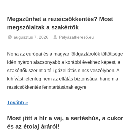
Megszűnhet a rezsicsökkentés? Most
megszólaltak a szakértők
augusztus 7, 2026
Pályázatkereső.eu
Gazdaság
,
Hírek
Noha az európai és a magyar földgáztárolók töltöttsége
idén nyáron alacsonyabb a korábbi évekhez képest, a
szakértők szerint a téli gázellátás nincs veszélyben. A
kihívást jelenleg nem az ellátás biztonsága, hanem a
rezsicsökkentés fenntartásának egyre
Tovább
Most jött a hír a vaj, a sertéshús, a cukor
és az étolaj áráról!