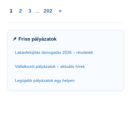
Bejegyzések
Next
1
2
3
202
»
…
Posts
lapozása
📌 Friss pályázatok
Lakásfelújítás támogatás 2026 – részletek
Vállalkozói pályázatok – aktuális hírek
Legújabb pályázatok egy helyen