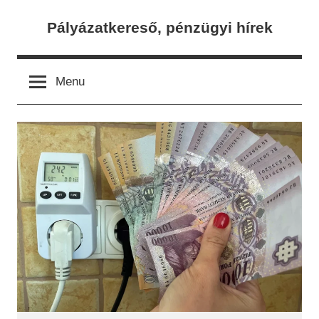
Skip
Pályázatkereső, pénzügyi hírek
to
content
Menu